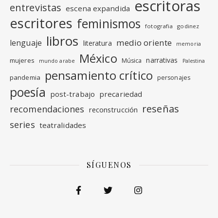
escritoras
entrevistas
escena expandida
escritores
feminismos
fotografia
godinez
libros
medio oriente
lenguaje
literatura
memoria
México
narrativas
mujeres
Música
mundo arabe
Palestina
pensamiento crítico
pandemia
personajes
poesía
post-trabajo
precariedad
reseñas
recomendaciones
reconstrucción
series
teatralidades
SÍGUENOS