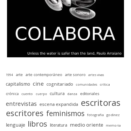
arte
arte contemporáneo
arte sonoro
1994
artes vivas
cine
capitalismo
cognitariado
crítica
comunidades
cultura
editoriales
crónica
cuento
danza
cuerpo
escritoras
entrevistas
escena expandida
escritores
feminismos
fotografia
godinez
libros
medio oriente
lenguaje
literatura
memoria