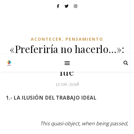
,
ACONTECER
PENSAMIENTO
«Preferiría no hacerlo…»:
El post-facio que nunca
fue
13/06/2018
1.- LA ILUSIÓN DEL TRABAJO IDEAL
This quasi-object, when being passed,