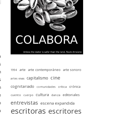
a
s
arte
arte contemporáneo
arte sonoro
1994
n
cine
capitalismo
s
artes vivas
cognitariado
n
crónica
crítica
comunidades
cultura
e
editoriales
cuento
danza
cuerpo
entrevistas
o
escena expandida
escritoras
escritores
a