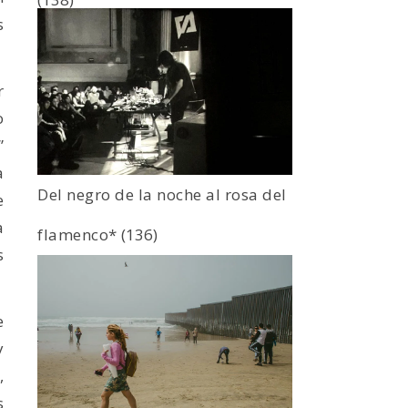
s
r
o
”
a
Del negro de la noche al rosa del
e
a
flamenco*
(136)
s
e
y
,
s