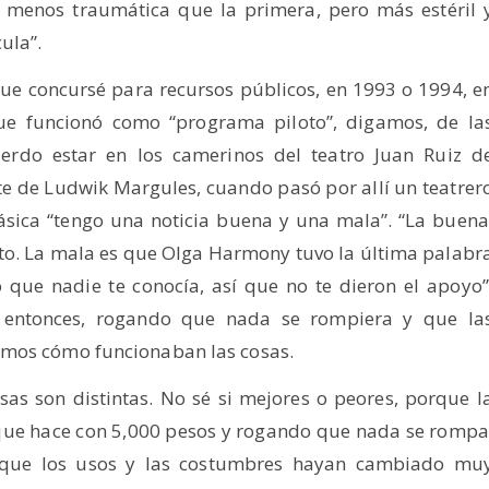
 menos traumática que la primera, pero más estéril 
ula”.
que concursé para recursos públicos, en 1993 o 1994, e
ue funcionó como “programa piloto”, digamos, de la
erdo estar en los camerinos del teatro Juan Ruiz d
e de Ludwik Margules, cuando pasó por allí un teatrer
ásica “tengo una noticia buena y una mala”. “La buena
ecto. La mala es que Olga Harmony tuvo la última palabr
 que nadie te conocía, así que no te dieron el apoyo”
 entonces, rogando que nada se rompiera y que la
imos cómo funcionaban las cosas.
sas son distintas. No sé si mejores o peores, porque l
 que hace con 5,000 pesos y rogando que nada se rompa
nque los usos y las costumbres hayan cambiado mu