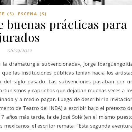
,
TE (S)
ESCENA (S)
 buenas prácticas para
jurados
06/09/2022
e la dramaturgia subvencionada», Jorge Ibargüengoiti
que las instituciones públicas tenían hacia los artista
ta del siglo pasado. Las subvenciones pasaban por u
portunismos y caprichos que dejaban muchas veces a lo
inada y a medio pagar. Luego de describir la invitació
ento de Teatro del INBA) a escribir bajo el pretexto d
17 años más tarde, la de José Solé (en el mismo puest
 mexicanos, el escritor remata: “Esta segunda aventur