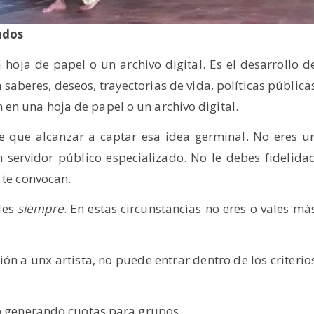
ados
hoja de papel o un archivo digital. Es el desarrollo d
saberes, deseos, trayectorias de vida, políticas pública
en una hoja de papel o un archivo digital.
e que alcanzar a captar esa idea germinal. No eres u
servidor público especializado. No le debes fidelida
 te convocan.
les
siempre
. En estas circunstancias no eres o vales má
ón a unx artista, no puede entrar dentro de los criterio
no generando cuotas para grupos.