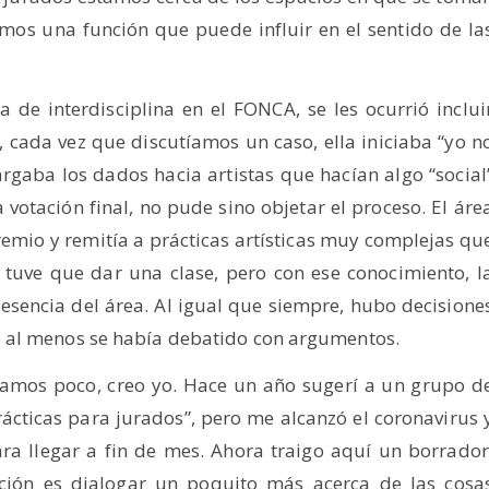
mos una función que puede influir en el sentido de la
 de interdisciplina en el FONCA, se les ocurrió inclui
, cada vez que discutíamos un caso, ella iniciaba “yo n
rgaba los dados hacia artistas que hacían algo “social
a votación final, no pude sino objetar el proceso. El áre
gremio y remitía a prácticas artísticas muy complejas qu
si tuve que dar una clase, pero con ese conocimiento, l
esencia del área. Al igual que siempre, hubo decisione
 al menos se había debatido con argumentos.
icamos poco, creo yo. Hace un año sugerí a un grupo d
cticas para jurados”, pero me alcanzó el coronavirus 
ara llegar a fin de mes. Ahora traigo aquí un borrador
ción es dialogar un poquito más acerca de las cosa