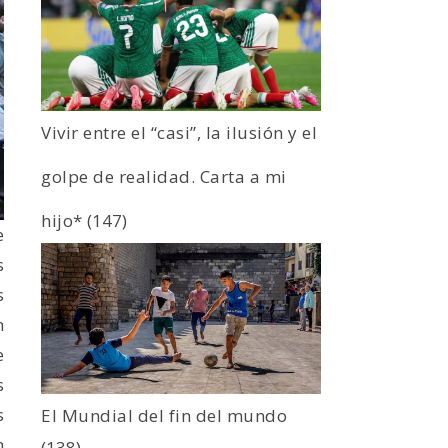
Vivir entre el “casi”, la ilusión y el
golpe de realidad. Carta a mi
hijo*
(147)
e
s
s
n
e
s
s
El Mundial del fin del mundo
n
(138)