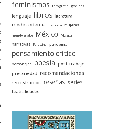
y
feminismos
fotografia
godinez
libros
lenguaje
literatura
n
medio oriente
mujeres
memoria
s
México
Música
mundo arabe
e
narrativas
pandemia
Palestina
o
pensamiento crítico
,
poesía
post-trabajo
personajes
a
recomendaciones
precariedad
.
reseñas
series
reconstrucción
s
teatralidades
a
.
y