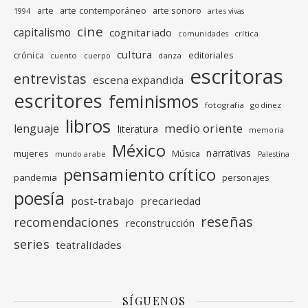
arte
arte contemporáneo
arte sonoro
1994
artes vivas
cine
capitalismo
cognitariado
crítica
comunidades
cultura
editoriales
crónica
cuento
danza
cuerpo
escritoras
entrevistas
escena expandida
escritores
feminismos
fotografia
godinez
libros
medio oriente
lenguaje
literatura
memoria
México
narrativas
mujeres
Música
mundo arabe
Palestina
pensamiento crítico
pandemia
personajes
poesía
post-trabajo
precariedad
reseñas
recomendaciones
reconstrucción
series
teatralidades
SÍGUENOS