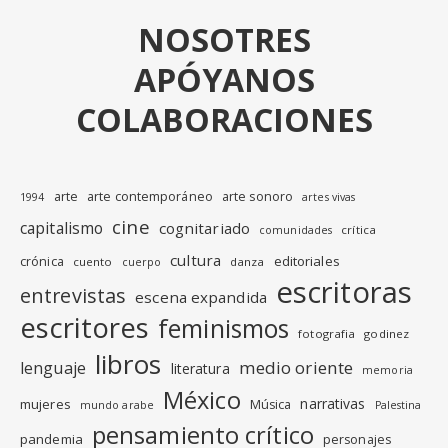
NOSOTRES
APÓYANOS
COLABORACIONES
arte
arte contemporáneo
arte sonoro
1994
artes vivas
cine
capitalismo
cognitariado
crítica
comunidades
cultura
editoriales
crónica
cuento
danza
cuerpo
escritoras
entrevistas
escena expandida
escritores
feminismos
fotografia
godinez
libros
medio oriente
lenguaje
literatura
memoria
México
narrativas
mujeres
Música
mundo arabe
Palestina
pensamiento crítico
pandemia
personajes