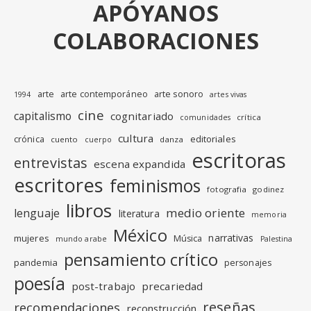
APÓYANOS
COLABORACIONES
arte
arte contemporáneo
arte sonoro
1994
artes vivas
cine
capitalismo
cognitariado
crítica
comunidades
cultura
editoriales
crónica
cuento
danza
cuerpo
escritoras
entrevistas
escena expandida
escritores
feminismos
fotografia
godinez
libros
medio oriente
lenguaje
literatura
memoria
México
narrativas
mujeres
Música
mundo arabe
Palestina
pensamiento crítico
pandemia
personajes
poesía
post-trabajo
precariedad
reseñas
recomendaciones
reconstrucción