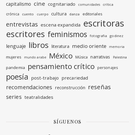
cine
capitalismo
cognitariado
crítica
comunidades
cultura
editoriales
crónica
cuento
danza
cuerpo
escritoras
entrevistas
escena expandida
escritores
feminismos
fotografia
godinez
libros
medio oriente
lenguaje
literatura
memoria
México
narrativas
mujeres
Música
mundo arabe
Palestina
pensamiento crítico
pandemia
personajes
poesía
post-trabajo
precariedad
reseñas
recomendaciones
reconstrucción
series
teatralidades
SÍGUENOS