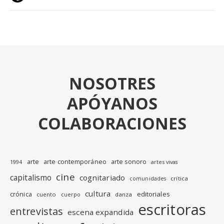
NOSOTRES
APÓYANOS
COLABORACIONES
arte
arte contemporáneo
arte sonoro
1994
artes vivas
cine
capitalismo
cognitariado
crítica
comunidades
cultura
editoriales
crónica
cuento
danza
cuerpo
escritoras
entrevistas
escena expandida