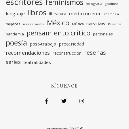
escritores
feminismos
fotografia
godinez
libros
medio oriente
lenguaje
literatura
memoria
México
narrativas
mujeres
Música
mundo arabe
Palestina
pensamiento crítico
pandemia
personajes
poesía
post-trabajo
precariedad
reseñas
recomendaciones
reconstrucción
series
teatralidades
SÍGUENOS
Jeronimomx 2017-©