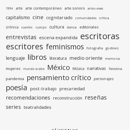
arte
arte contemporáneo
arte sonoro
1994
artes vivas
cine
capitalismo
cognitariado
crítica
comunidades
cultura
editoriales
crónica
cuento
danza
cuerpo
escritoras
entrevistas
escena expandida
escritores
feminismos
fotografia
godinez
libros
medio oriente
lenguaje
literatura
memoria
México
narrativas
mujeres
Música
mundo arabe
Palestina
pensamiento crítico
pandemia
personajes
poesía
post-trabajo
precariedad
reseñas
recomendaciones
reconstrucción
series
teatralidades