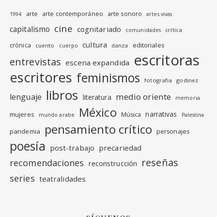
arte
arte contemporáneo
arte sonoro
1994
artes vivas
cine
capitalismo
cognitariado
crítica
comunidades
cultura
editoriales
crónica
cuento
danza
cuerpo
escritoras
entrevistas
escena expandida
escritores
feminismos
fotografia
godinez
libros
medio oriente
lenguaje
literatura
memoria
México
narrativas
mujeres
Música
mundo arabe
Palestina
pensamiento crítico
pandemia
personajes
poesía
post-trabajo
precariedad
reseñas
recomendaciones
reconstrucción
series
teatralidades