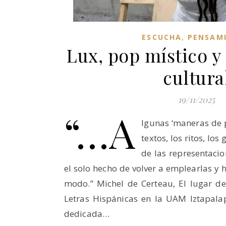
,
ESCUCHA
PENSAM
Lux, pop místico y
cultura
19/11/2025
“…a
lgunas ‘maneras de pr
textos, los ritos, los
de las representaci
el solo hecho de volver a emplearlas y 
modo.” Michel de Certeau, El lugar d
Letras Hispánicas en la UAM Iztapala
dedicada…