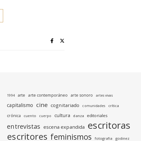
arte
arte contemporáneo
arte sonoro
1994
artes vivas
cine
capitalismo
cognitariado
crítica
comunidades
cultura
editoriales
crónica
cuento
danza
cuerpo
escritoras
entrevistas
escena expandida
escritores
feminismos
fotografia
godinez