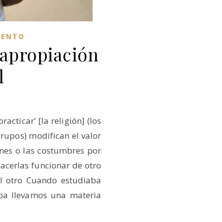
IENTO
 apropiación
l
acticar’ [la religión] (los
 grupos) modifican el valor
ones o las costumbres por
hacerlas funcionar de otro
el otro Cuando estudiaba
pa llevamos una materia