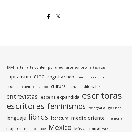
arte
arte contemporáneo
arte sonoro
1994
artes vivas
cine
capitalismo
cognitariado
crítica
comunidades
cultura
editoriales
crónica
cuento
danza
cuerpo
escritoras
entrevistas
escena expandida
escritores
feminismos
fotografia
godinez
libros
medio oriente
lenguaje
literatura
memoria
México
narrativas
mujeres
Música
mundo arabe