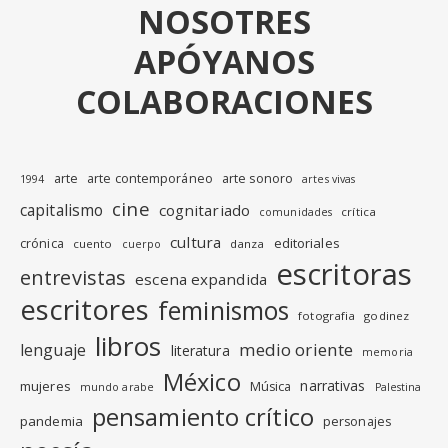
NOSOTRES
APÓYANOS
COLABORACIONES
arte
arte contemporáneo
arte sonoro
1994
artes vivas
cine
capitalismo
cognitariado
crítica
comunidades
cultura
editoriales
crónica
cuento
danza
cuerpo
escritoras
entrevistas
escena expandida
escritores
feminismos
fotografia
godinez
libros
medio oriente
lenguaje
literatura
memoria
México
narrativas
mujeres
Música
mundo arabe
Palestina
pensamiento crítico
pandemia
personajes