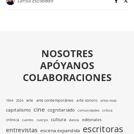
Larisa Escobedo
NOSOTRES
APÓYANOS
COLABORACIONES
arte
arte contemporáneo
arte sonoro
1994
2026
artes vivas
cine
capitalismo
cognitariado
crítica
comunidades
cultura
editoriales
crónica
cuento
danza
cuerpo
escritoras
entrevistas
escena expandida