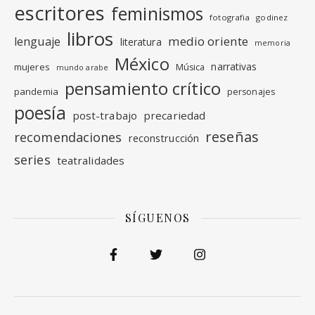
escritores
feminismos
fotografia
godinez
libros
medio oriente
lenguaje
literatura
memoria
México
narrativas
mujeres
Música
mundo arabe
pensamiento crítico
pandemia
personajes
poesía
post-trabajo
precariedad
reseñas
recomendaciones
reconstrucción
series
teatralidades
SÍGUENOS