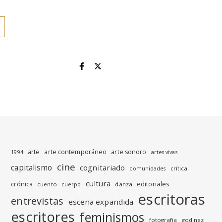
arte
arte contemporáneo
arte sonoro
1994
artes vivas
cine
capitalismo
cognitariado
crítica
comunidades
cultura
editoriales
crónica
cuento
danza
cuerpo
escritoras
entrevistas
escena expandida
escritores
feminismos
fotografia
godinez