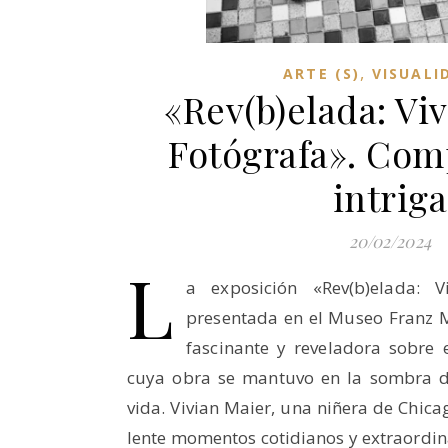
,
ARTE (S)
VISUALI
«Rev(b)elada: Vi
Fotógrafa». Com
intriga
20/02/2024
L
a exposición «Rev(b)elada: V
presentada en el Museo Franz 
fascinante y reveladora sobre 
cuya obra se mantuvo en la sombra d
vida. Vivian Maier, una niñera de Chica
lente momentos cotidianos y extraordi