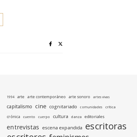
arte
arte contemporáneo
arte sonoro
1994
artes vivas
cine
capitalismo
cognitariado
crítica
comunidades
cultura
editoriales
crónica
cuento
danza
cuerpo
escritoras
entrevistas
escena expandida
escritores