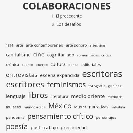
COLABORACIONES
El precedente
Los desafíos
arte
arte contemporáneo
arte sonoro
1994
artes vivas
cine
capitalismo
cognitariado
crítica
comunidades
cultura
editoriales
crónica
cuento
danza
cuerpo
escritoras
entrevistas
escena expandida
escritores
feminismos
fotografia
godinez
libros
medio oriente
lenguaje
literatura
memoria
México
narrativas
mujeres
Música
mundo arabe
Palestina
pensamiento crítico
pandemia
personajes
poesía
post-trabajo
precariedad