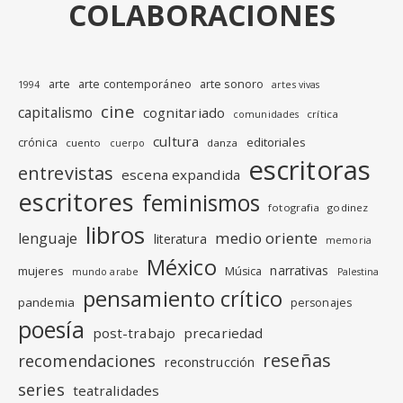
COLABORACIONES
arte
arte contemporáneo
arte sonoro
1994
artes vivas
cine
capitalismo
cognitariado
crítica
comunidades
cultura
editoriales
crónica
cuento
danza
cuerpo
escritoras
entrevistas
escena expandida
escritores
feminismos
fotografia
godinez
libros
medio oriente
lenguaje
literatura
memoria
México
narrativas
mujeres
Música
mundo arabe
Palestina
pensamiento crítico
pandemia
personajes
poesía
post-trabajo
precariedad
reseñas
recomendaciones
reconstrucción
series
teatralidades