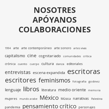
NOSOTRES
APÓYANOS
COLABORACIONES
arte
arte contemporáneo
arte sonoro
1994
artes vivas
cine
capitalismo
cognitariado
crítica
comunidades
cultura
editoriales
crónica
cuento
danza
cuerpo
escritoras
entrevistas
escena expandida
escritores
feminismos
fotografia
godinez
libros
medio oriente
lenguaje
literatura
memoria
México
narrativas
mujeres
Música
mundo arabe
Palestina
pensamiento crítico
pandemia
personajes