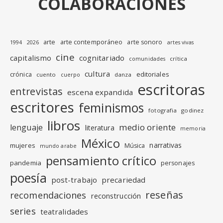
COLABORACIONES
arte
arte contemporáneo
arte sonoro
1994
2026
artes vivas
cine
capitalismo
cognitariado
crítica
comunidades
cultura
editoriales
crónica
cuento
danza
cuerpo
escritoras
entrevistas
escena expandida
escritores
feminismos
fotografia
godinez
libros
medio oriente
lenguaje
literatura
memoria
México
narrativas
mujeres
Música
mundo arabe
pensamiento crítico
pandemia
personajes
poesía
post-trabajo
precariedad
reseñas
recomendaciones
reconstrucción
series
teatralidades