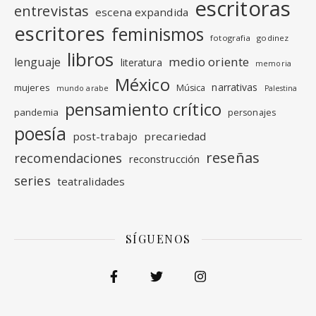
escritoras
entrevistas
escena expandida
escritores
feminismos
fotografia
godinez
libros
medio oriente
lenguaje
literatura
memoria
México
narrativas
mujeres
Música
mundo arabe
Palestina
pensamiento crítico
pandemia
personajes
poesía
post-trabajo
precariedad
reseñas
recomendaciones
reconstrucción
series
teatralidades
SÍGUENOS