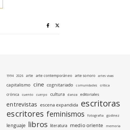
arte
arte contemporáneo
arte sonoro
1994
2026
artes vivas
cine
capitalismo
cognitariado
crítica
comunidades
cultura
editoriales
crónica
cuento
danza
cuerpo
escritoras
entrevistas
escena expandida
escritores
feminismos
fotografia
godinez
libros
medio oriente
lenguaje
literatura
memoria