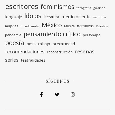
escritores
feminismos
fotografia
godinez
libros
medio oriente
lenguaje
literatura
memoria
México
narrativas
mujeres
Música
mundo arabe
Palestina
pensamiento crítico
pandemia
personajes
poesía
post-trabajo
precariedad
reseñas
recomendaciones
reconstrucción
series
teatralidades
SÍGUENOS