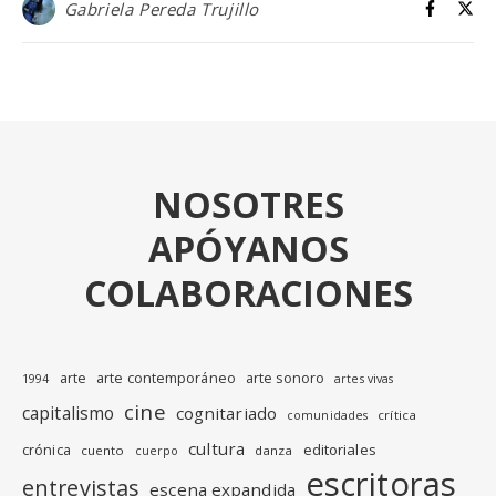
Gabriela Pereda Trujillo
NOSOTRES
APÓYANOS
COLABORACIONES
arte
arte contemporáneo
arte sonoro
1994
artes vivas
cine
capitalismo
cognitariado
crítica
comunidades
cultura
editoriales
crónica
cuento
danza
cuerpo
escritoras
entrevistas
escena expandida