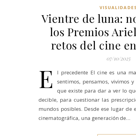
VISUALIDADE
Vientre de luna: 
los Premios Ariel
retos del cine e
07/10/2025
E
l precedente El cine es una m
sentimos, pensamos, vivimos y 
que existe para dar a ver lo qu
decible, para cuestionar las prescripc
mundos posibles. Desde ese lugar de e
cinematográfica, una generación de…