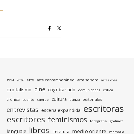
arte
arte contemporáneo
arte sonoro
1994
2026
artes vivas
cine
capitalismo
cognitariado
crítica
comunidades
cultura
editoriales
crónica
cuento
danza
cuerpo
escritoras
entrevistas
escena expandida
escritores
feminismos
fotografia
godinez
libros
medio oriente
lenguaje
literatura
memoria