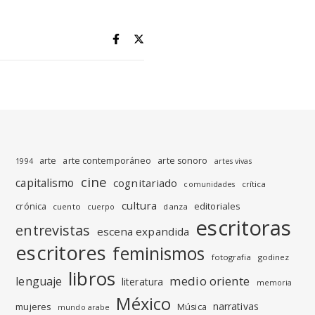
arte
arte contemporáneo
arte sonoro
1994
artes vivas
cine
capitalismo
cognitariado
crítica
comunidades
cultura
editoriales
crónica
cuento
danza
cuerpo
escritoras
entrevistas
escena expandida
escritores
feminismos
fotografia
godinez
libros
medio oriente
lenguaje
literatura
memoria
México
narrativas
mujeres
Música
mundo arabe