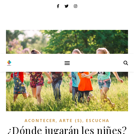
,
,
ACONTECER
ARTE (S)
ESCUCHA
¿Dónde jugarán les niñes?