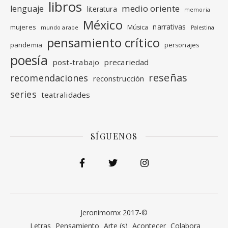
libros
medio oriente
lenguaje
literatura
memoria
México
narrativas
mujeres
Música
mundo arabe
Palestina
pensamiento crítico
pandemia
personajes
poesía
post-trabajo
precariedad
reseñas
recomendaciones
reconstrucción
series
teatralidades
SÍGUENOS
Jeronimomx 2017-©
Letras
Pensamiento
Arte (s)
Acontecer
Colabora