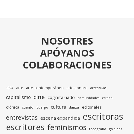
NOSOTRES
APÓYANOS
COLABORACIONES
arte
arte contemporáneo
arte sonoro
1994
artes vivas
cine
capitalismo
cognitariado
crítica
comunidades
cultura
editoriales
crónica
cuento
danza
cuerpo
escritoras
entrevistas
escena expandida
escritores
feminismos
fotografia
godinez