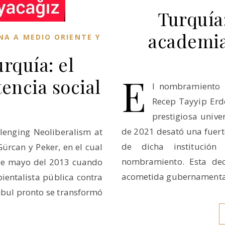
Turquía:
academia
NA A MEDIO ORIENTE Y
rquía: el
E
tencia social
l nombramiento p
Recep Tayyip Erd
prestigiosa unive
de 2021 desató una fuert
llenging Neoliberalism at
de dicha institución
Gürcan y Peker, en el cual
nombramiento. Esta dec
 de mayo del 2013 cuando
acometida gubernamenta
entalista pública contra
mbul pronto se transformó