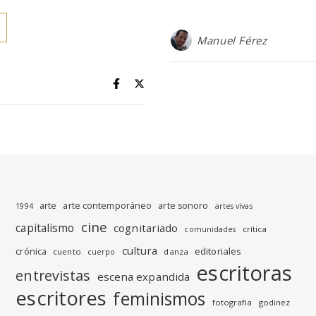
Manuel Férez
arte
arte contemporáneo
arte sonoro
1994
artes vivas
cine
capitalismo
cognitariado
crítica
comunidades
cultura
editoriales
crónica
cuento
danza
cuerpo
escritoras
entrevistas
escena expandida
escritores
feminismos
fotografia
godinez