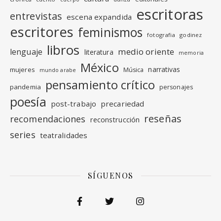
escritoras
entrevistas
escena expandida
escritores
feminismos
fotografia
godinez
libros
medio oriente
lenguaje
literatura
memoria
México
narrativas
mujeres
Música
mundo arabe
pensamiento crítico
pandemia
personajes
poesía
post-trabajo
precariedad
reseñas
recomendaciones
reconstrucción
series
teatralidades
SÍGUENOS