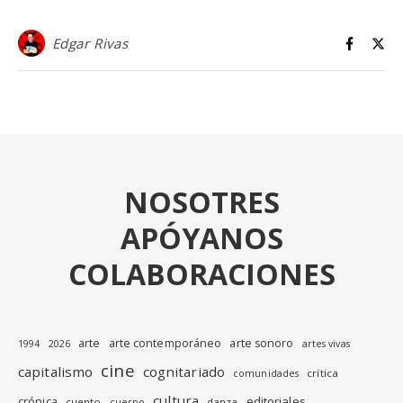
Edgar Rivas
NOSOTRES
APÓYANOS
COLABORACIONES
arte
arte contemporáneo
arte sonoro
1994
2026
artes vivas
cine
capitalismo
cognitariado
crítica
comunidades
cultura
editoriales
crónica
cuento
danza
cuerpo