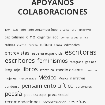
APÓYANOS
COLABORACIONES
arte
arte contemporáneo
arte sonoro
1994
2026
artes vivas
cine
capitalismo
cognitariado
crítica
comunidades
cultura
editoriales
crónica
cuento
danza
cuerpo
escritoras
entrevistas
escena expandida
escritores
feminismos
fotografia
godinez
libros
medio oriente
lenguaje
literatura
memoria
México
narrativas
mujeres
Música
mundo arabe
pensamiento crítico
pandemia
personajes
poesía
post-trabajo
precariedad
reseñas
recomendaciones
reconstrucción