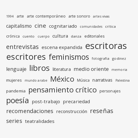
arte
arte contemporáneo
arte sonoro
1994
artes vivas
cine
capitalismo
cognitariado
crítica
comunidades
cultura
editoriales
crónica
cuento
danza
cuerpo
escritoras
entrevistas
escena expandida
escritores
feminismos
fotografia
godinez
libros
medio oriente
lenguaje
literatura
memoria
México
narrativas
mujeres
Música
mundo arabe
Palestina
pensamiento crítico
pandemia
personajes
poesía
post-trabajo
precariedad
reseñas
recomendaciones
reconstrucción
series
teatralidades