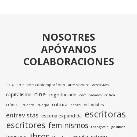
NOSOTRES
APÓYANOS
COLABORACIONES
arte
arte contemporáneo
arte sonoro
1994
artes vivas
cine
capitalismo
cognitariado
crítica
comunidades
cultura
editoriales
crónica
cuento
danza
cuerpo
escritoras
entrevistas
escena expandida
escritores
feminismos
fotografia
godinez
libros