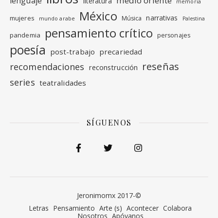
medio oriente
lenguaje
literatura
memoria
México
narrativas
mujeres
Música
mundo arabe
Palestina
pensamiento crítico
pandemia
personajes
poesía
post-trabajo
precariedad
reseñas
recomendaciones
reconstrucción
series
teatralidades
SÍGUENOS
Jeronimomx 2017-©
Letras
Pensamiento
Arte (s)
Acontecer
Colabora
Nosotros
Apóyanos