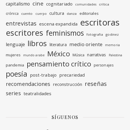
cine
capitalismo
cognitariado
crítica
comunidades
cultura
editoriales
crónica
cuento
danza
cuerpo
escritoras
entrevistas
escena expandida
escritores
feminismos
fotografia
godinez
libros
medio oriente
lenguaje
literatura
memoria
México
narrativas
mujeres
Música
mundo arabe
Palestina
pensamiento crítico
pandemia
personajes
poesía
post-trabajo
precariedad
reseñas
recomendaciones
reconstrucción
series
teatralidades
SÍGUENOS