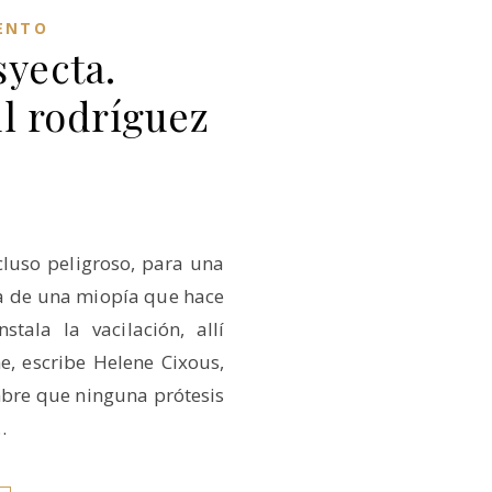
ENTO
syecta.
úl rodríguez
ncluso peligroso, para una
sa de una miopía que hace
stala la vacilación, allí
e, escribe Helene Cixous,
mbre que ninguna prótesis
…