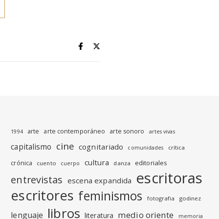
arte
arte contemporáneo
arte sonoro
1994
artes vivas
cine
capitalismo
cognitariado
crítica
comunidades
cultura
editoriales
crónica
cuento
danza
cuerpo
escritoras
entrevistas
escena expandida
escritores
feminismos
fotografia
godinez
libros
medio oriente
lenguaje
literatura
memoria