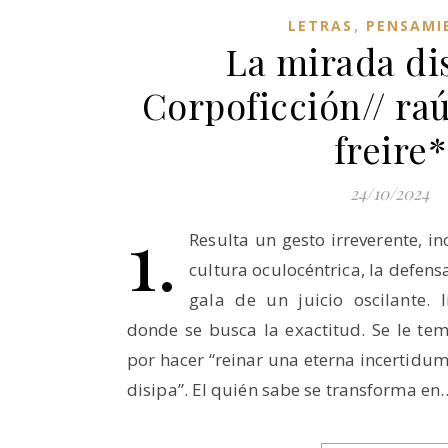
,
LETRAS
PENSAMI
La mirada di
Corpoficción// ra
freire*
24/10/2024
1.
Resulta un gesto irreverente, i
cultura oculocéntrica, la defen
gala de un juicio oscilante. In
donde se busca la exactitud. Se le tem
por hacer “reinar una eterna incertidu
disipa”. El quién sabe se transforma en