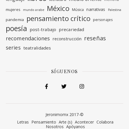
México
narrativas
mujeres
Música
mundo arabe
Palestina
pensamiento crítico
pandemia
personajes
poesía
post-trabajo
precariedad
reseñas
recomendaciones
reconstrucción
series
teatralidades
SÍGUENOS
Jeronimomx 2017-©
Letras
Pensamiento
Arte (s)
Acontecer
Colabora
Nosotros
Apóyanos