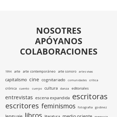
NOSOTRES
APÓYANOS
COLABORACIONES
arte
arte contemporáneo
arte sonoro
1994
artes vivas
cine
capitalismo
cognitariado
crítica
comunidades
cultura
editoriales
crónica
cuento
danza
cuerpo
escritoras
entrevistas
escena expandida
escritores
feminismos
fotografia
godinez
libros
medio oriente
lenguaje
literatura
memoria