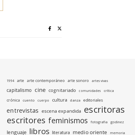
arte
arte contemporáneo
arte sonoro
1994
artes vivas
cine
capitalismo
cognitariado
crítica
comunidades
cultura
editoriales
crónica
cuento
danza
cuerpo
escritoras
entrevistas
escena expandida
escritores
feminismos
fotografia
godinez
libros
medio oriente
lenguaje
literatura
memoria