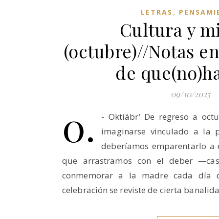
,
LETRAS
PENSAMI
Cultura y m
(octubre)//Notas e
de que(no)h
09/10/2025
0.
- Oktiábr’ De regreso a oc
imaginarse vinculado a la p
deberíamos emparentarlo a 
que arrastramos con el deber —ca
conmemorar a la madre cada día de
celebración se reviste de cierta banalid