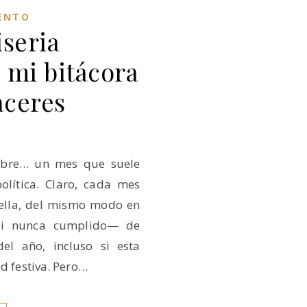
ENTO
iseria
n mi bitácora
aceres
tubre… un mes que suele
olítica. Claro, cada mes
ella, del mismo modo en
si nunca cumplido— de
l año, incluso si esta
ad festiva. Pero…