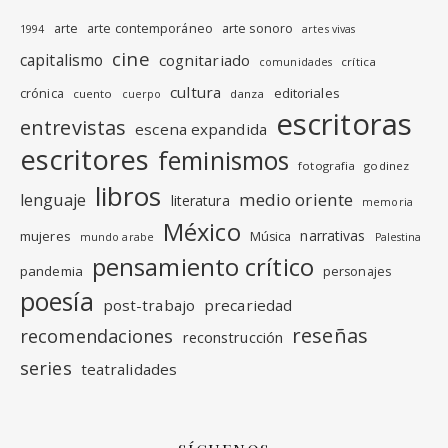
arte
arte contemporáneo
arte sonoro
1994
artes vivas
cine
capitalismo
cognitariado
crítica
comunidades
cultura
editoriales
crónica
cuento
danza
cuerpo
escritoras
entrevistas
escena expandida
escritores
feminismos
fotografia
godinez
libros
medio oriente
lenguaje
literatura
memoria
México
narrativas
mujeres
Música
mundo arabe
Palestina
pensamiento crítico
pandemia
personajes
poesía
post-trabajo
precariedad
reseñas
recomendaciones
reconstrucción
series
teatralidades