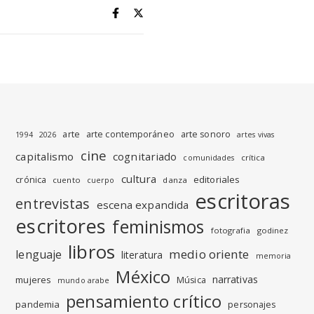
arte
arte contemporáneo
arte sonoro
1994
2026
artes vivas
cine
capitalismo
cognitariado
crítica
comunidades
cultura
editoriales
crónica
cuento
danza
cuerpo
escritoras
entrevistas
escena expandida
escritores
feminismos
fotografia
godinez
libros
medio oriente
lenguaje
literatura
memoria
México
narrativas
mujeres
Música
mundo arabe
pensamiento crítico
pandemia
personajes