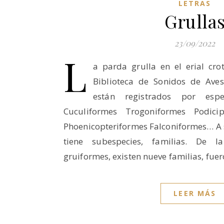
LETRAS
Grulla
23/09/2022
l
a parda grulla en el erial cro
Biblioteca de Sonidos de Aves
están registrados por espe
Cuculiformes Trogoniformes Podicip
Phoenicopteriformes Falconiformes… A s
tiene subespecies, familias. De l
gruiformes, existen nueve familias, fue
LEER MÁS