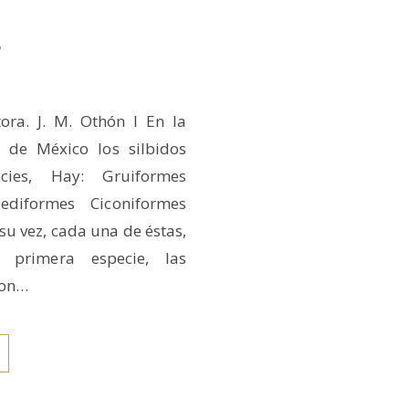
s
tora. J. M. Othón I En la
 de México los silbidos
cies, Hay: Gruiformes
ediformes Ciconiformes
u vez, cada una de éstas,
a primera especie, las
ron…