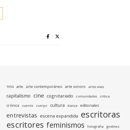
arte
arte contemporáneo
arte sonoro
1994
artes vivas
cine
capitalismo
cognitariado
crítica
comunidades
cultura
editoriales
crónica
cuento
danza
cuerpo
escritoras
entrevistas
escena expandida
escritores
feminismos
fotografia
godinez