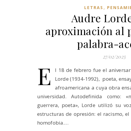
,
LETRAS
PENSAMI
Audre Lorde
aproximación al 
palabra-ac
27/02/2025
E
l 18 de febrero fue el aniversa
Lorde (1934-1992), poeta, ensayi
afroamericana a cuya obra ensa
universidad. Autodefinida como: «n
guerrera, poeta», Lorde utilizó su vo
estructuras de opresión: el racismo, el
homofobia.…