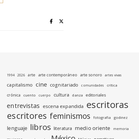
arte
arte contemporáneo
arte sonoro
1994
2026
artes vivas
cine
capitalismo
cognitariado
crítica
comunidades
cultura
editoriales
crónica
cuento
danza
cuerpo
escritoras
entrevistas
escena expandida
escritores
feminismos
fotografia
godinez
libros
medio oriente
lenguaje
literatura
memoria
México