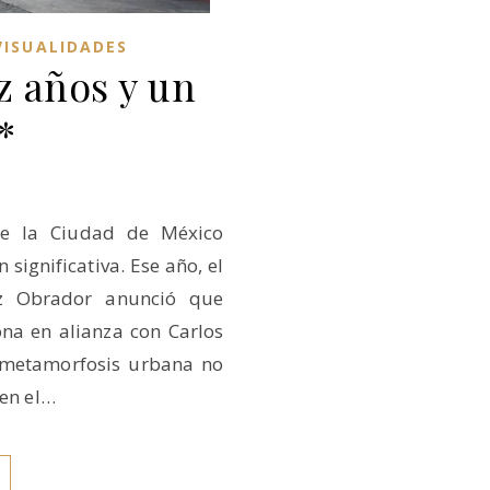
VISUALIDADES
z años y un
*
 de la Ciudad de México
significativa. Ese año, el
z Obrador anunció que
ona en alianza con Carlos
 metamorfosis urbana no
 en el…