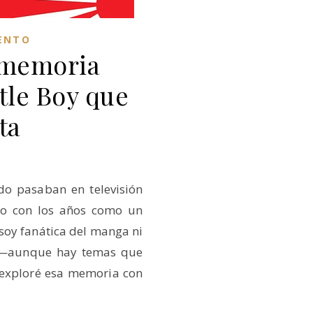
ENTO
 memoria
ttle Boy que
ta
do pasaban en televisión
do con los años como un
soy fanática del manga ni
o —aunque hay temas que
exploré esa memoria con