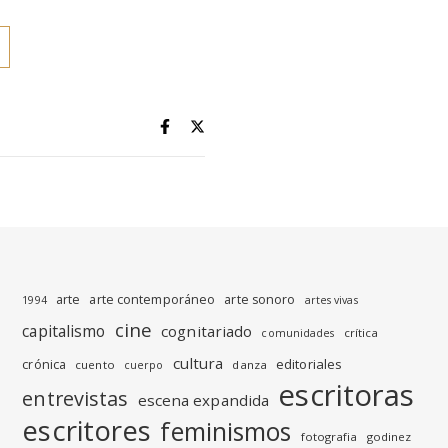
arte
arte contemporáneo
arte sonoro
1994
artes vivas
cine
capitalismo
cognitariado
crítica
comunidades
cultura
editoriales
crónica
cuento
danza
cuerpo
escritoras
entrevistas
escena expandida
escritores
feminismos
fotografia
godinez