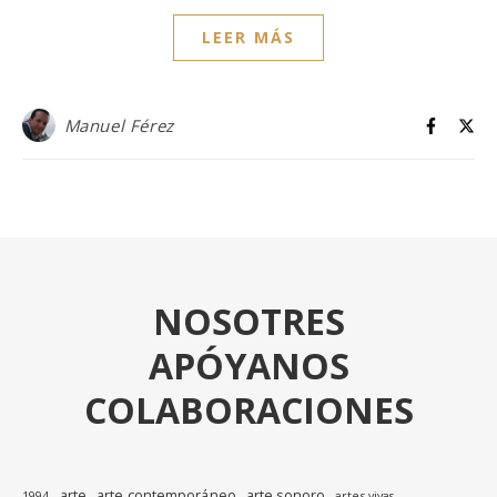
LEER MÁS
Manuel Férez
NOSOTRES
APÓYANOS
COLABORACIONES
arte
arte contemporáneo
arte sonoro
1994
artes vivas