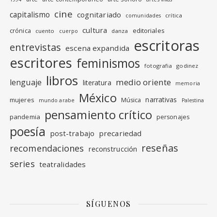
cine
capitalismo
cognitariado
crítica
comunidades
cultura
editoriales
crónica
cuento
danza
cuerpo
escritoras
entrevistas
escena expandida
escritores
feminismos
fotografia
godinez
libros
medio oriente
lenguaje
literatura
memoria
México
narrativas
mujeres
Música
mundo arabe
Palestina
pensamiento crítico
pandemia
personajes
poesía
post-trabajo
precariedad
reseñas
recomendaciones
reconstrucción
series
teatralidades
SÍGUENOS