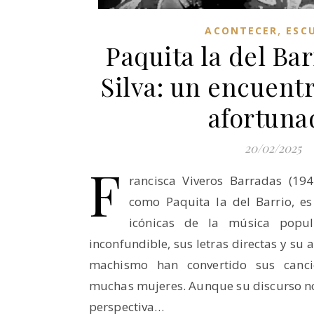
,
ACONTECER
ESC
Paquita la del Bar
Silva: un encuentr
afortuna
20/02/2025
F
rancisca Viveros Barradas (19
como Paquita la del Barrio, e
icónicas de la música popul
inconfundible, sus letras directas y su 
machismo han convertido sus canc
muchas mujeres. Aunque su discurso no
perspectiva…