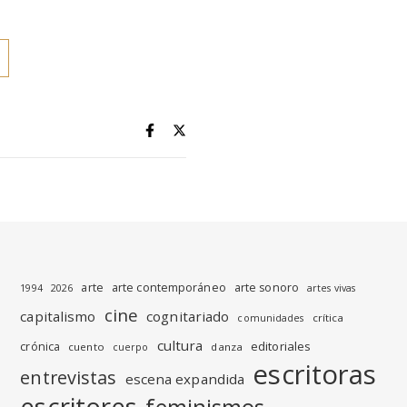
arte
arte contemporáneo
arte sonoro
1994
2026
artes vivas
cine
capitalismo
cognitariado
crítica
comunidades
cultura
editoriales
crónica
cuento
danza
cuerpo
escritoras
entrevistas
escena expandida
escritores