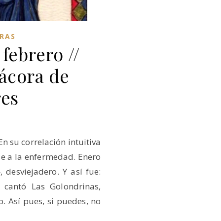
RAS
febrero //
tácora de
es
En su correlación intuitiva
de a la enfermedad. Enero
desviejadero. Y así fue:
 cantó Las Golondrinas,
o. Así pues, si puedes, no