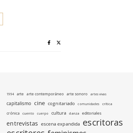
arte
arte contemporáneo
arte sonoro
1994
artes vivas
cine
capitalismo
cognitariado
crítica
comunidades
cultura
editoriales
crónica
cuento
danza
cuerpo
escritoras
entrevistas
escena expandida
escritores
feminismos