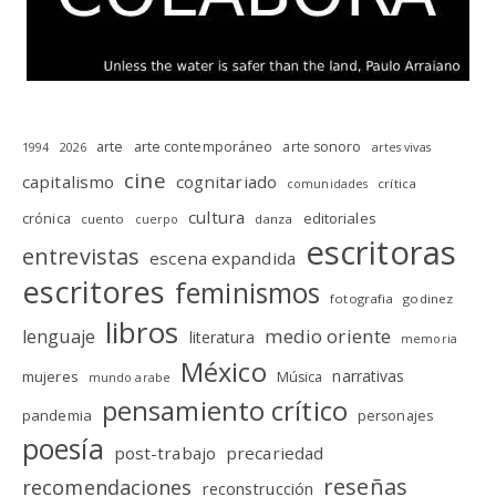
arte
arte contemporáneo
arte sonoro
1994
2026
artes vivas
cine
capitalismo
cognitariado
crítica
comunidades
cultura
editoriales
crónica
cuento
danza
cuerpo
escritoras
entrevistas
escena expandida
escritores
feminismos
fotografia
godinez
libros
medio oriente
lenguaje
literatura
memoria
México
narrativas
mujeres
Música
mundo arabe
pensamiento crítico
pandemia
personajes
poesía
post-trabajo
precariedad
reseñas
recomendaciones
reconstrucción