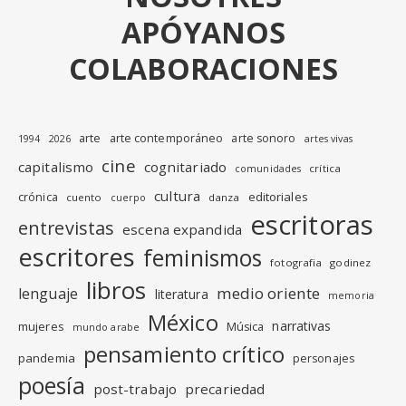
APÓYANOS
COLABORACIONES
arte
arte contemporáneo
arte sonoro
1994
2026
artes vivas
cine
capitalismo
cognitariado
crítica
comunidades
cultura
editoriales
crónica
cuento
danza
cuerpo
escritoras
entrevistas
escena expandida
escritores
feminismos
fotografia
godinez
libros
medio oriente
lenguaje
literatura
memoria
México
narrativas
mujeres
Música
mundo arabe
pensamiento crítico
pandemia
personajes
poesía
post-trabajo
precariedad