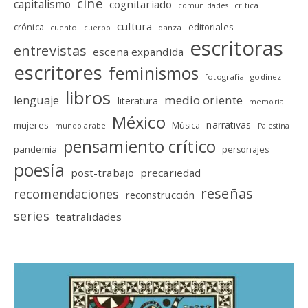
cine
capitalismo
cognitariado
crítica
comunidades
cultura
editoriales
crónica
cuento
danza
cuerpo
escritoras
entrevistas
escena expandida
escritores
feminismos
fotografia
godinez
libros
medio oriente
lenguaje
literatura
memoria
México
narrativas
mujeres
Música
mundo arabe
Palestina
pensamiento crítico
pandemia
personajes
poesía
post-trabajo
precariedad
reseñas
recomendaciones
reconstrucción
series
teatralidades