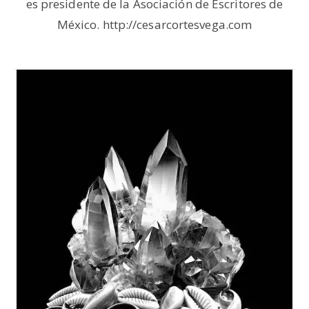
es presidente de la Asociación de Escritores de
México. http://cesarcortesvega.com