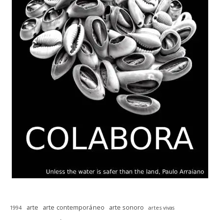
arte
arte contemporáneo
arte sonoro
1994
artes vivas