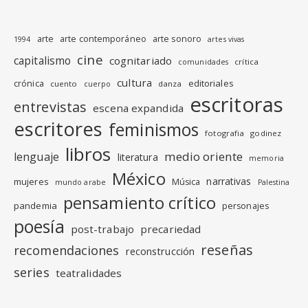
arte
arte contemporáneo
arte sonoro
1994
artes vivas
cine
capitalismo
cognitariado
crítica
comunidades
cultura
editoriales
crónica
cuento
danza
cuerpo
escritoras
entrevistas
escena expandida
escritores
feminismos
fotografia
godinez
libros
medio oriente
lenguaje
literatura
memoria
México
narrativas
mujeres
Música
mundo arabe
Palestina
pensamiento crítico
pandemia
personajes
poesía
post-trabajo
precariedad
reseñas
recomendaciones
reconstrucción
series
teatralidades