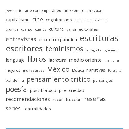
arte
arte contemporáneo
arte sonoro
1994
artes vivas
cine
capitalismo
cognitariado
crítica
comunidades
cultura
editoriales
crónica
cuento
danza
cuerpo
escritoras
entrevistas
escena expandida
escritores
feminismos
fotografia
godinez
libros
medio oriente
lenguaje
literatura
memoria
México
narrativas
mujeres
Música
mundo arabe
Palestina
pensamiento crítico
pandemia
personajes
poesía
post-trabajo
precariedad
reseñas
recomendaciones
reconstrucción
series
teatralidades