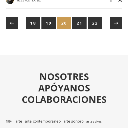
18
19
20
21
22
NOSOTRES
APÓYANOS
COLABORACIONES
arte
arte contemporáneo
arte sonoro
1994
artes vivas