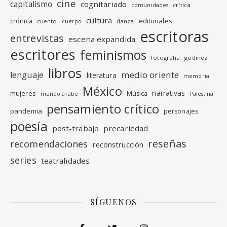
cine
capitalismo
cognitariado
crítica
comunidades
cultura
editoriales
crónica
cuento
danza
cuerpo
escritoras
entrevistas
escena expandida
escritores
feminismos
fotografia
godinez
libros
medio oriente
lenguaje
literatura
memoria
México
narrativas
mujeres
Música
mundo arabe
Palestina
pensamiento crítico
pandemia
personajes
poesía
post-trabajo
precariedad
reseñas
recomendaciones
reconstrucción
series
teatralidades
SÍGUENOS